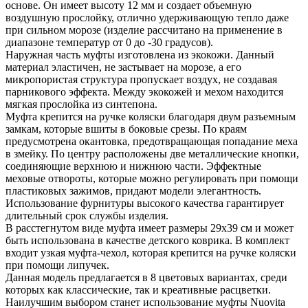
основе. Он имеет высоту 12 мм и создает объемную
воздушную прослойку, отлично удерживающую тепло даже
при сильном морозе (изделие рассчитано на применение в
диапазоне температур от 0 до -30 градусов).
Наружная часть муфты изготовлена из экокожи. Данный
материал эластичен, не застывает на морозе, а его
микропористая структура пропускает воздух, не создавая
парникового эффекта. Между экокожей и мехом находится
мягкая прослойка из синтепона.
Муфта крепится на ручке коляски благодаря двум разъемным
замкам, которые вшиты в боковые срезы. По краям
предусмотрена окантовка, предотвращающая попадание меха
в змейку. По центру расположены две металлические кнопки,
соединяющие верхнюю и нижнюю части. Эффектные
меховые отвороты, которые можно регулировать при помощи
пластиковых зажимов, придают модели элегантность.
Использование фурнитуры высокого качества гарантирует
длительный срок службы изделия.
В расстегнутом виде муфта имеет размеры 29x39 см и может
быть использована в качестве детского коврика. В комплект
входит узкая муфта-чехол, которая крепится на ручке коляски
при помощи липучек.
Данная модель предлагается в 8 цветовых вариантах, среди
которых как классические, так и креативные расцветки.
Наилучшим выбором станет использование муфты Nuovita