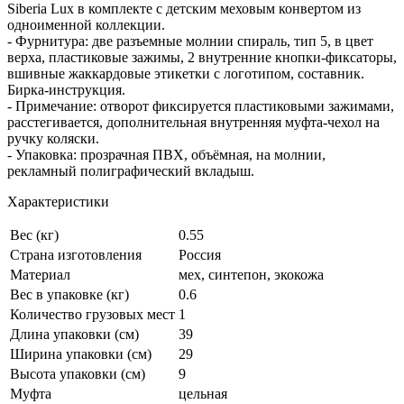
Siberia Lux в комплекте с детским меховым конвертом из
одноименной коллекции.
- Фурнитура: две разъемные молнии спираль, тип 5, в цвет
верха, пластиковые зажимы, 2 внутренние кнопки-фиксаторы,
вшивные жаккардовые этикетки с логотипом, составник.
Бирка-инструкция.
- Примечание: отворот фиксируется пластиковыми зажимами,
расстегивается, дополнительная внутренняя муфта-чехол на
ручку коляски.
- Упаковка: прозрачная ПВХ, объёмная, на молнии,
рекламный полиграфический вкладыш.
Характеристики
Вес (кг)
0.55
Страна изготовления
Россия
Материал
мех, синтепон, экокожа
Вес в упаковке (кг)
0.6
Количество грузовых мест
1
Длина упаковки (см)
39
Ширина упаковки (см)
29
Высота упаковки (см)
9
Муфта
цельная