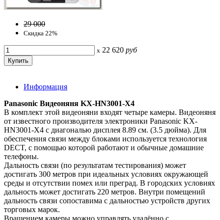
29 000
Скидка 22%
22 620
руб
x
Информация
Panasonic Видеоняня KX-HN3001-X4
В комплект этой видеоняни входят четыре камеры. Видеоняня
от известного производителя электроники Panasonic KX-
HN3001-X4 с диагональю дисплея 8.89 см. (3.5 дюйма). Для
обеспечения связи между блоками используется технология
DECT, с помощью которой работают и обычные домашние
телефоны.
Дальность связи (по результатам тестирования) может
достигать 300 метров при идеальных условиях окружающей
среды и отсутствии помех или преград. В городских условиях
дальность может достигать 220 метров. Внутри помещений
дальность связи сопоставима с дальностью устройств других
торговых марок.
Вращением камеры можно управлять удалённо с