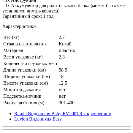
- 1х Инструкция
- 1х Аккумулятор для родительского блока (может быть уже
установлен внутрь корпуса)
Гарантийный срок: 1 год.
Характеристики
Вес (кг)
2.7
Страна изготовления
Китай
Материал
пластик
Вес в упаковке (кг)
2.8
Количество грузовых мест
1
Длина упаковки (см)
58.5
Ширина упаковки (см)
18
Высота упаковки (см)
12.5
Монитор дыхания
нет
Подсветка-ночник
нет
Радиус действия (м)
301-400
Ramili Видеоняня Baby RV200TR с креплением
Luvion Видеоняня Easy