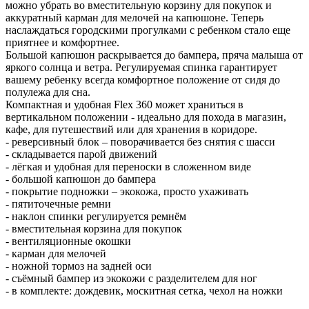
можно убрать во вместительную корзину для покупок и
аккуратный карман для мелочей на капюшоне. Теперь
наслаждаться городскими прогулками с ребенком стало еще
приятнее и комфортнее.
Большой капюшон раскрывается до бампера, пряча малыша от
яркого солнца и ветра. Регулируемая спинка гарантирует
вашему ребенку всегда комфортное положение от сидя до
полулежа для сна.
Компактная и удобная Flex 360 может храниться в
вертикальном положении - идеально для похода в магазин,
кафе, для путешествий или для хранения в коридоре.
- реверсивный блок – поворачивается без снятия с шасси
- складывается парой движений
- лёгкая и удобная для переноски в сложенном виде
- большой капюшон до бампера
- покрытие подножки – экокожа, просто ухаживать
- пятиточечные ремни
- наклон спинки регулируется ремнём
- вместительная корзина для покупок
- вентиляционные окошки
- карман для мелочей
- ножной тормоз на задней оси
- съёмный бампер из экокожи с разделителем для ног
- в комплекте: дождевик, москитная сетка, чехол на ножки