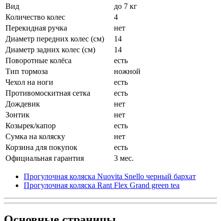
Вид
до 7 кг
Количество колес
4
Перекидная ручка
нет
Диаметр передних колес (см)
14
Диаметр задних колес (см)
14
Поворотные колёса
есть
Тип тормоза
ножной
Чехол на ноги
есть
Противомоскитная сетка
есть
Дождевик
нет
Зонтик
нет
Козырек/капор
есть
Сумка на коляску
нет
Корзина для покупок
есть
Официальная гарантия
3 мес.
Прогулочная коляска Nuovita Snello черный бархат
Прогулочная коляска Rant Flex Grand green tea
Основные
страницы