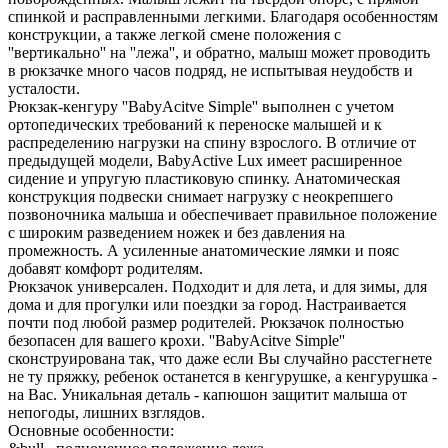
спинкой и расправленными легкими. Благодаря особенностям
конструкции, а также легкой смене положения с
''вертикально'' на ''лежа'', и обратно, малыш может проводить
в рюкзачке много часов подряд, не испытывая неудобств и
усталости.
Рюкзак-кенгуру ''BabyAcitve Simple'' выполнен с учетом
ортопедических требований к переноске малышей и к
распределению нагрузки на спину взрослого. В отличие от
предыдущей модели, BabyActive Lux имеет расширенное
сидение и упругую пластиковую спинку. Анатомическая
конструкция подвески снимает нагрузку с неокрепшего
позвоночника малыша и обеспечивает правильное положение
с широким разведением ножек и без давления на
промежность. А усиленные анатомические лямки и пояс
добавят комфорт родителям.
Рюкзачок универсален. Подходит и для лета, и для зимы, для
дома и для прогулки или поездки за город. Настраивается
почти под любой размер родителей. Рюкзачок полностью
безопасен для вашего крохи. ''BabyAcitve Simple''
сконструирована так, что даже если Вы случайно расстегнете
не ту пряжку, ребенок останется в кенгурушке, а кенгурушка -
на Вас. Уникальная деталь - капюшон защитит малыша от
непогоды, лишних взглядов.
Основные особенности: