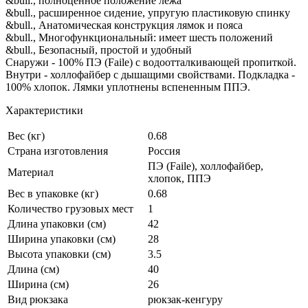
&bull., полноценное положение лежа
&bull., расширенное сидение, упругую пластиковую спинку
&bull., Анатомическая конструкция лямок и пояса
&bull., Многофункциональный: имеет шесть положений
&bull., Безопасный, простой и удобный
Снаружи - 100% ПЭ (Faile) с водоотталкивающей пропиткой.
Внутри - холлофайбер с дышащими свойствами. Подкладка -
100% хлопок. Лямки уплотнены вспененным ППЭ.
Характеристики
Вес (кг)
0.68
Страна изготовления
Россия
ПЭ (Faile), холлофайбер,
Материал
хлопок, ППЭ
Вес в упаковке (кг)
0.68
Количество грузовых мест
1
Длина упаковки (см)
42
Ширина упаковки (см)
28
Высота упаковки (см)
3.5
Длина (см)
40
Ширина (см)
26
Вид рюкзака
рюкзак-кенгуру