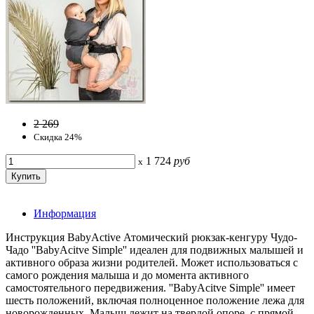
2 269
Скидка 24%
1 724
руб
x
Информация
Инструкция BabyActive Атомический рюкзак-кенгуру Чудо-
Чадо ''BabyAcitve Simple'' идеален для подвижных малышей и
активного образа жизни родителей. Может использоваться с
самого рождения малыша и до момента активного
самостоятельного передвижения. ''BabyAcitve Simple'' имеет
шесть положений, включая полноценное положение лежа для
новорожденных. Малыш лежит на твердой опоре, с прямой