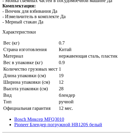
- Мойка съемных частей в посудомоечной машине Да
Комплектация:
- Венчик для взбивания Да
- Измельчитель в комплекте Да
- Мерный стакан Да
Характеристики
Вес (кг)
0.7
Страна изготовления
Китай
Материал
нержавеющая сталь, пластик
Вес в упаковке (кг)
0.9
Количество грузовых мест
1
Длина упаковки (см)
19
Ширина упаковки (см)
12
Высота упаковки (см)
28
Вид
блендер
Тип
ручной
Официальная гарантия
12 мес.
Bosch Миксер MFQ3010
Pioneer Блендер погружной HB120S белый