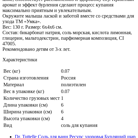
аромат и эффект бурления сделают процесс купания
максимально приятным и увлекательным.
Окружите малыша лаской и заботой вместе со средствами для
ухода ТМ «Умка».
Вес: 130 г. Размер: 6х4х6 см.
Состав: бикарбонат натрия, соль морская, кислота лимонная,
глицерин, мальтодекстрин, парфюмерная композиция, CI
47005.
Рекомендовано детям от 3-х лет.
Характеристики
Вес (кг)
0.07
Страна изготовления
Россия
Материал
полиэтилен
Вес в упаковке (кг)
0.07
Количество грузовых мест
1
Длина упаковки (см)
6
Ширина упаковки (см)
6
Высота упаковки (см)
4
Вид
соль для купания
Dr. Tuttelle Соль для ванн Ресурс здоровья Бурлящий шар