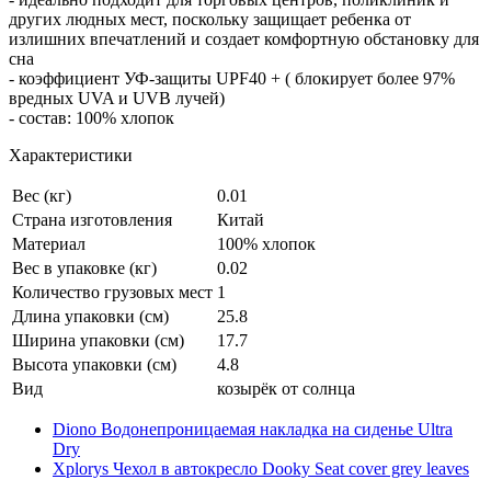
других людных мест, поскольку защищает ребенка от
излишних впечатлений и создает комфортную обстановку для
сна
- коэффициент УФ-защиты UPF40 + ( блокирует более 97%
вредных UVA и UVB лучей)
- состав: 100% хлопок
Характеристики
Вес (кг)
0.01
Страна изготовления
Китай
Материал
100% хлопок
Вес в упаковке (кг)
0.02
Количество грузовых мест
1
Длина упаковки (см)
25.8
Ширина упаковки (см)
17.7
Высота упаковки (см)
4.8
Вид
козырёк от солнца
Diono Водонепроницаемая накладка на сиденье Ultra
Dry
Xplorys Чехол в автокресло Dooky Seat cover grey leaves