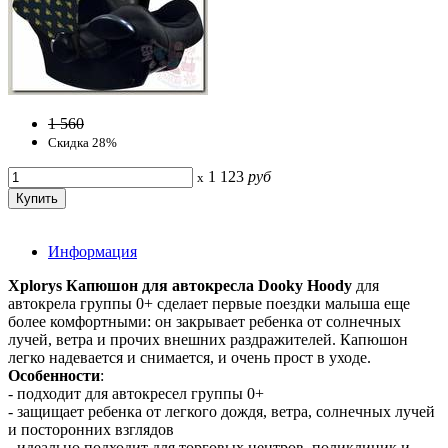
1 560
Скидка 28%
1 123
руб
x
Информация
Xplorys Капюшон для автокресла Dooky Hoody
для
автокрела группы 0+ сделает первые поездки малыша еще
более комфортными: он закрывает ребенка от солнечных
лучей, ветра и прочих внешних раздражителей. Капюшон
легко надевается и снимается, и очень прост в уходе.
Особенности
:
- подходит для автокресел группы 0+
- защищает ребенка от легкого дождя, ветра, солнечных лучей
и посторонних взглядов
- идеально подходит для торговых центров, поликлиник и